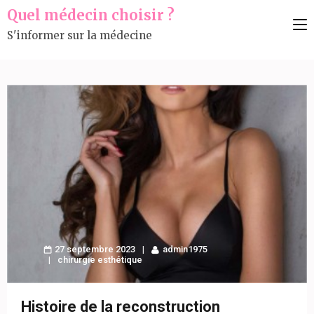
Aller
Quel médecin choisir ?
au
S'informer sur la médecine
contenu
(Pressez
Entrée)
27 septembre 2023
admin1975
chirurgie esthétique
Histoire de la reconstruction