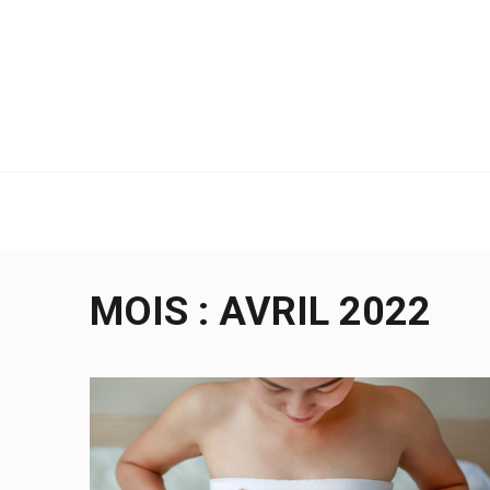
Aller
au
contenu
(Pressez
Entrée)
MOIS :
AVRIL 2022