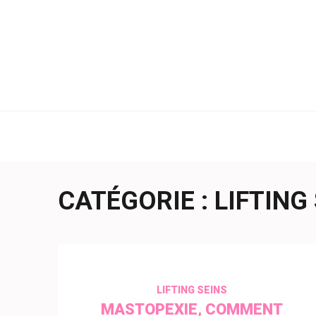
Aller
au
contenu
(Pressez
Entrée)
CATÉGORIE :
LIFTING
LIFTING SEINS
MASTOPEXIE, COMMENT