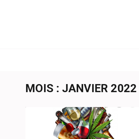
Aller
au
contenu
(Pressez
Entrée)
MOIS :
JANVIER 2022