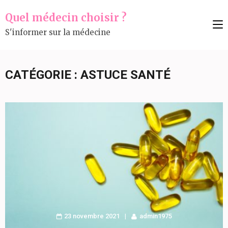
Aller
Quel médecin choisir ?
au
S'informer sur la médecine
contenu
(Pressez
Entrée)
CATÉGORIE :
ASTUCE SANTÉ
23 novembre 2021
admin1975