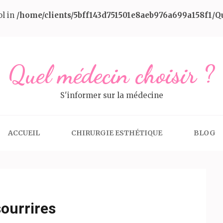
ol in
/home/clients/5bff143d751501e8aeb976a699a158f1/
Quel médecin choisir ?
S'informer sur la médecine
ACCUEIL
CHIRURGIE ESTHÉTIQUE
BLOG
sourrires