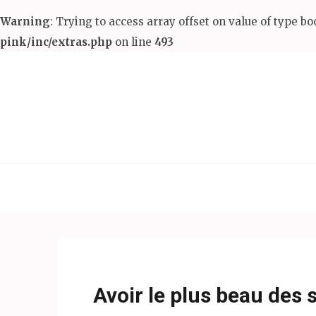
Warning
: Trying to access array offset on value of type bo
pink/inc/extras.php
on line
493
Aller
au
contenu
(Pressez
Entrée)
Avoir le plus beau des 