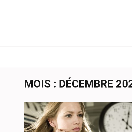
Aller
au
contenu
(Pressez
Entrée)
MOIS :
DÉCEMBRE 20