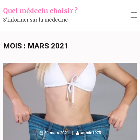
Aller
Quel médecin choisir ?
au
S'informer sur la médecine
contenu
(Pressez
Entrée)
MOIS :
MARS 2021
31 mars 2021
admin1975