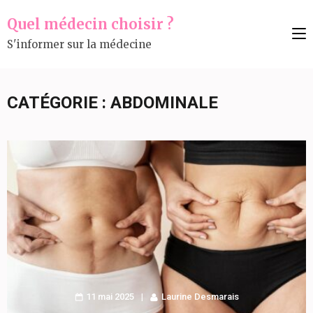
Aller
Quel médecin choisir ?
au
S'informer sur la médecine
contenu
(Pressez
Entrée)
CATÉGORIE :
ABDOMINALE
11 mai 2025
Laurine Desmarais