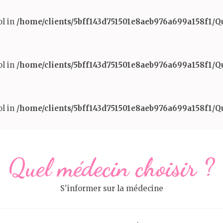
ol in
/home/clients/5bff143d751501e8aeb976a699a158f1/
ol in
/home/clients/5bff143d751501e8aeb976a699a158f1/
ol in
/home/clients/5bff143d751501e8aeb976a699a158f1/
Quel médecin choisir ?
S'informer sur la médecine