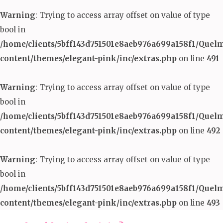
Warning
: Trying to access array offset on value of type
bool in
/home/clients/5bff143d751501e8aeb976a699a158f1/Quel
content/themes/elegant-pink/inc/extras.php
on line
491
Warning
: Trying to access array offset on value of type
bool in
/home/clients/5bff143d751501e8aeb976a699a158f1/Quel
content/themes/elegant-pink/inc/extras.php
on line
492
Warning
: Trying to access array offset on value of type
bool in
/home/clients/5bff143d751501e8aeb976a699a158f1/Quel
content/themes/elegant-pink/inc/extras.php
on line
493
Aller