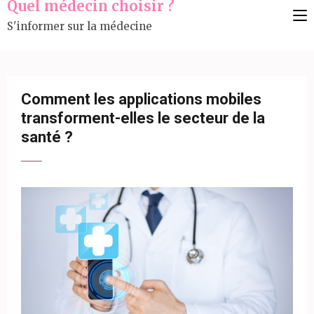
Quel médecin choisir ?
au
S'informer sur la médecine
contenu
(Pressez
Entrée)
Comment les applications mobiles
transforment-elles le secteur de la
santé ?